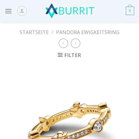
Skip
to
0
content
STARTSEITE
/
PANDORA EWIGKEITSRING
FILTER