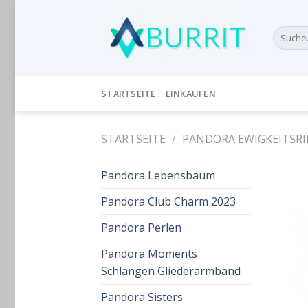
Skip
to
Suche
content
nach:
STARTSEITE
EINKAUFEN
STARTSEITE
/
PANDORA EWIGKEITSR
Pandora Lebensbaum
Pandora Club Charm 2023
Pandora Perlen
Pandora Moments
Schlangen Gliederarmband
Pandora Sisters