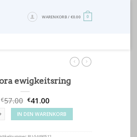
WARENKORB /
€
0.00
0
ora ewigkeitsring
57.00
41.00
€
€
wigkeitsring Menge
IN DEN WARENKORB
Artikelnummer:
BU-54490512