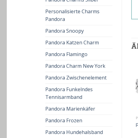
Personalisierte Charms
Pandora
Pandora Snoopy
Pandora Katzen Charm
Ä
Pandora Flamingo
Pandora Charm New York
Pandora Zwischenelement
Pandora Funkelndes
Tennisarmband
Pandora Marienkäfer
PANDORA EWIGKEITSRING
PANDORA EWIGKEITSRING
P
Pandora Frozen
pandora ewigkeitsring
pandora ewigkeitsring
p
€
50.00
€
36.00
€
55.00
€
39.00
Pandora Hundehalsband