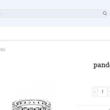
ING
pand
pandora e