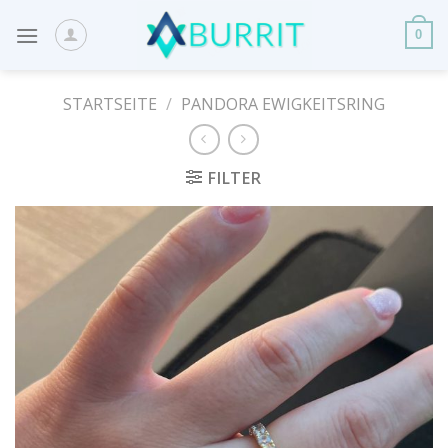
Skip
to
0
content
STARTSEITE
/
PANDORA EWIGKEITSRING
FILTER