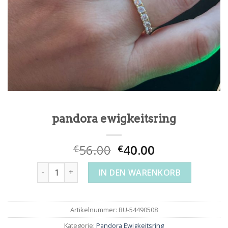
pandora ewigkeitsring
56.00
40.00
€
€
pandora ewigkeitsring Menge
IN DEN WARENKORB
Artikelnummer:
BU-54490508
Kategorie:
Pandora Ewigkeitsring