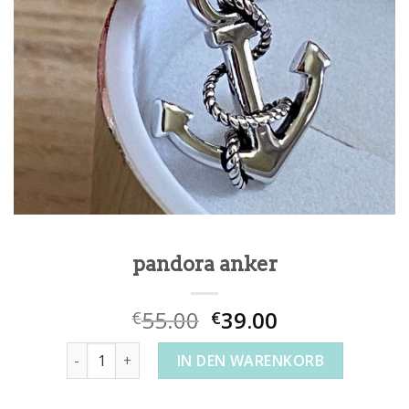
pandora anker
55.00
39.00
€
€
pandora anker Menge
IN DEN WARENKORB