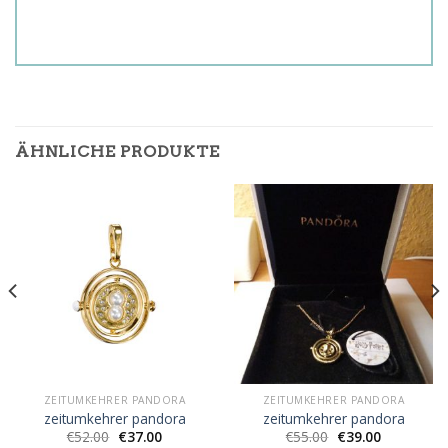
ÄHNLICHE PRODUKTE
ZEITUMKEHRER PANDORA
ZEITUMKEHRER PANDORA
zeitumkehrer pandora
zeitumkehrer pandora
€
52.00
€
37.00
€
55.00
€
39.00