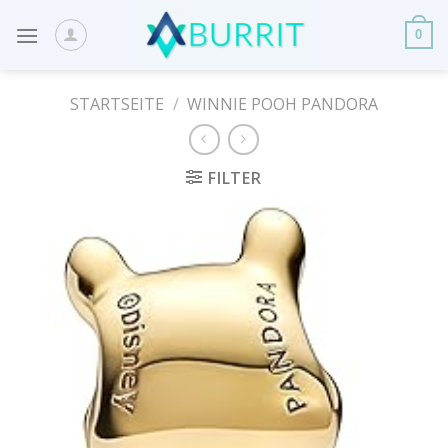
Skip
to
0
content
STARTSEITE
/
WINNIE POOH PANDORA
FILTER