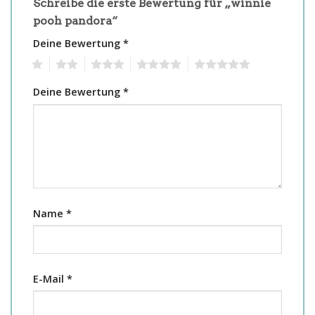
Schreibe die erste Bewertung für „winnie
pooh pandora“
Deine Bewertung
*
1
2
3
4
5
Deine Bewertung
*
Name
*
E-Mail
*