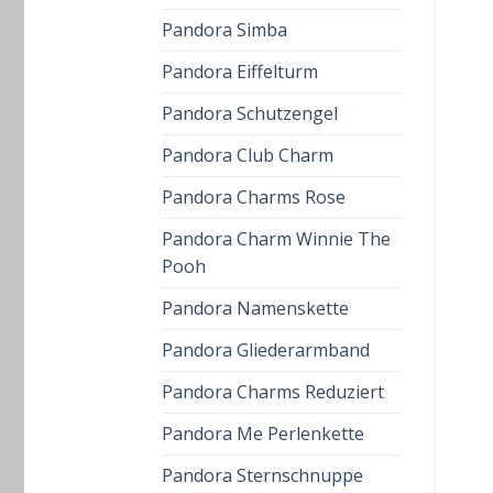
Pandora Simba
Pandora Eiffelturm
Pandora Schutzengel
Pandora Club Charm
Pandora Charms Rose
Pandora Charm Winnie The
Pooh
Pandora Namenskette
Pandora Gliederarmband
Pandora Charms Reduziert
Pandora Me Perlenkette
Pandora Sternschnuppe