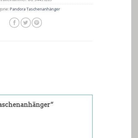
gorie:
Pandora Taschenanhänger
 taschenanhänger“