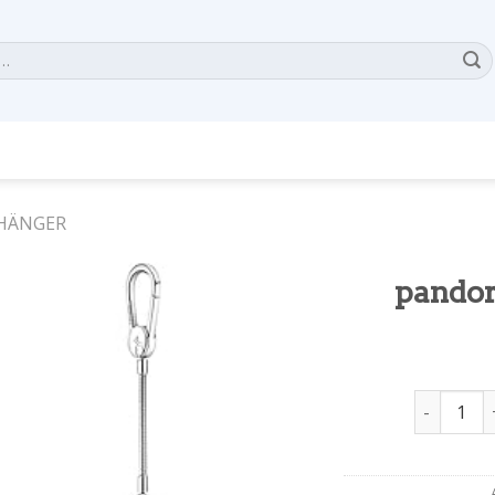
HÄNGER
pandor
pandora 