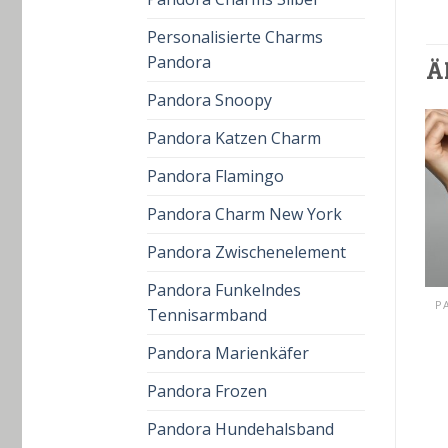
Personalisierte Charms
Pandora
Ä
Pandora Snoopy
Pandora Katzen Charm
Pandora Flamingo
Pandora Charm New York
Pandora Zwischenelement
Pandora Funkelndes
PANDORA TASCHENANHÄNGER
PANDORA TASCHENANHÄNGER
Tennisarmband
pandora
pandora
taschenanhänger
taschenanhänger
Pandora Marienkäfer
€
56.00
€
40.00
€
57.00
€
41.00
Pandora Frozen
Pandora Hundehalsband