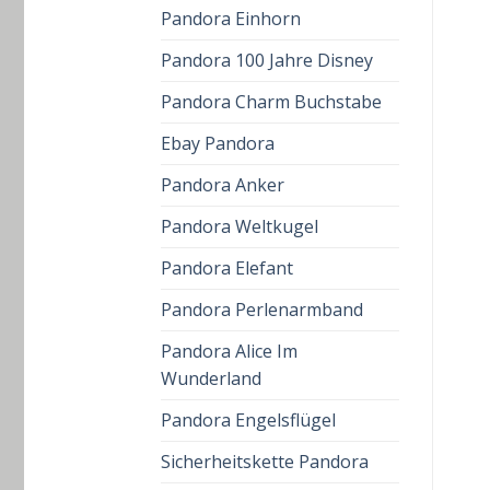
Pandora Einhorn
Pandora 100 Jahre Disney
Pandora Charm Buchstabe
Ebay Pandora
Pandora Anker
Pandora Weltkugel
Pandora Elefant
Pandora Perlenarmband
Pandora Alice Im
Wunderland
Pandora Engelsflügel
Sicherheitskette Pandora