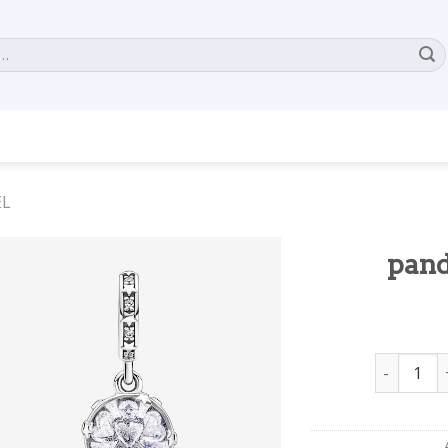
EL
pand
pandora 