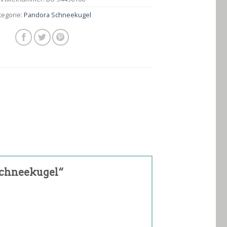
tegorie:
Pandora Schneekugel
 schneekugel“