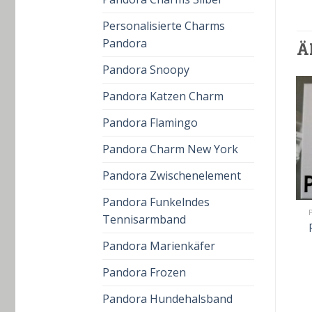
Personalisierte Charms
Pandora
Ä
Pandora Snoopy
Pandora Katzen Charm
Pandora Flamingo
Pandora Charm New York
Pandora Zwischenelement
Pandora Funkelndes
PANDORA SCHNEEKUGEL
PANDORA SCHNEEKUGEL
Tennisarmband
pandora schneekugel
pandora schneekugel
€
55.00
€
39.00
€
60.00
€
43.00
Pandora Marienkäfer
Pandora Frozen
Pandora Hundehalsband