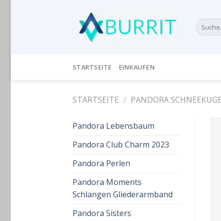
Skip
to
Suche
content
nach:
STARTSEITE
EINKAUFEN
STARTSEITE
/
PANDORA SCHNEEKUG
Pandora Lebensbaum
Pandora Club Charm 2023
Pandora Perlen
Pandora Moments
Schlangen Gliederarmband
Pandora Sisters