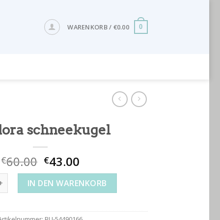
WARENKORB /
€
0.00
0
ora schneekugel
60.00
43.00
€
€
schneekugel Menge
IN DEN WARENKORB
Artikelnummer:
BU-54490166