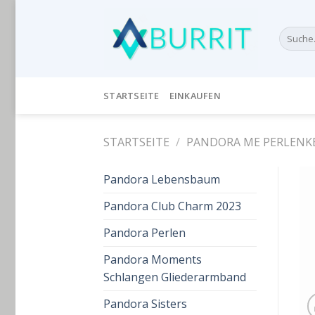
Skip
to
Suche
content
nach:
STARTSEITE
EINKAUFEN
STARTSEITE
/
PANDORA ME PERLENK
Pandora Lebensbaum
Pandora Club Charm 2023
Pandora Perlen
Pandora Moments
Schlangen Gliederarmband
Pandora Sisters