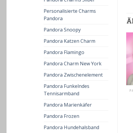
Personalisierte Charms
Pandora
Ä
Pandora Snoopy
Pandora Katzen Charm
Pandora Flamingo
Pandora Charm New York
Pandora Zwischenelement
Pandora Funkelndes
PANDORA ME PERLENKETTE
PANDORA ME PERLENKETTE
P
Tennisarmband
pandora me
pandora me
perlenkette
perlenkette
Pandora Marienkäfer
€
55.00
€
39.00
€
56.00
€
40.00
Pandora Frozen
Pandora Hundehalsband