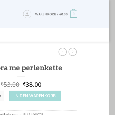
WARENKORB /
€
0.00
0
ra me perlenkette
53.00
38.00
€
€
e perlenkette Menge
IN DEN WARENKORB
Artikelnummer:
BU-54490705