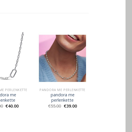
ME PERLENKETTE
PANDORA ME PERLENKETTE
dora me
pandora me
lenkette
perlenkette
00
€
40.00
€
55.00
€
39.00