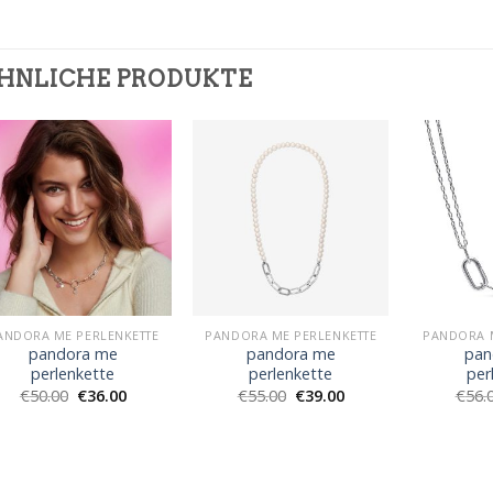
HNLICHE PRODUKTE
ANDORA ME PERLENKETTE
PANDORA ME PERLENKETTE
PANDORA 
pandora me
pandora me
pan
perlenkette
perlenkette
per
€
50.00
€
36.00
€
55.00
€
39.00
€
56.