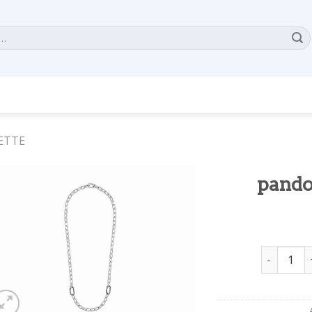
ETTE
pando
pandora m