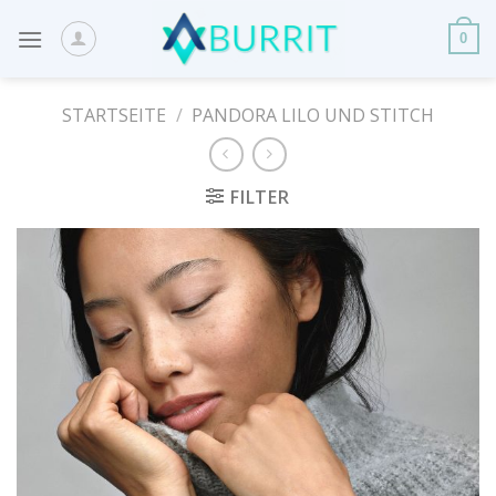
Skip
to
0
content
STARTSEITE
/
PANDORA LILO UND STITCH
FILTER