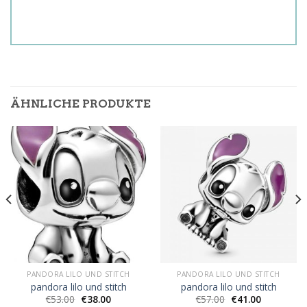
ÄHNLICHE PRODUKTE
PANDORA LILO UND STITCH
PANDORA LILO UND STITCH
pandora lilo und stitch
pandora lilo und stitch
€
53.00
€
38.00
€
57.00
€
41.00