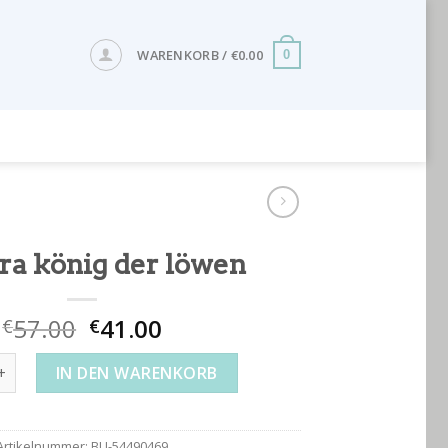
WARENKORB /
€
0.00
0
ra könig der löwen
57.00
41.00
€
€
önig der löwen Menge
IN DEN WARENKORB
Artikelnummer:
BU-54490469