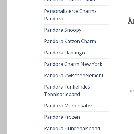
Personalisierte Charms
Pandora
Ä
Pandora Snoopy
Pandora Katzen Charm
Pandora Flamingo
Pandora Charm New York
Pandora Zwischenelement
Pandora Funkelndes
PANDORA KÖNIG DER LÖWEN
PANDORA KÖNIG DER LÖWEN
Tennisarmband
pandora könig der
pandora könig der
löwen
löwen
Pandora Marienkäfer
€
55.00
€
39.00
€
52.00
€
37.00
Pandora Frozen
Pandora Hundehalsband