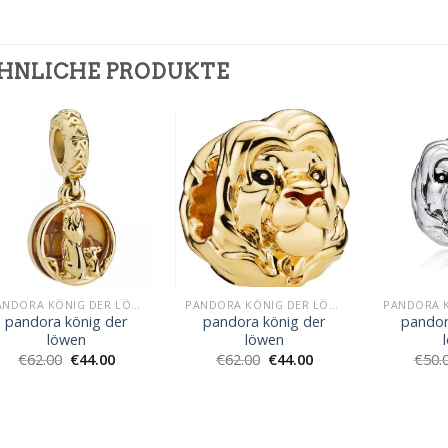
HNLICHE PRODUKTE
PANDORA KÖNIG DER LÖWEN
PANDORA KÖNIG DER LÖWEN
pandora könig der
pandora könig der
pandor
löwen
löwen
€
62.00
€
44.00
€
62.00
€
44.00
€
50.