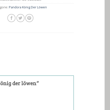
gorie:
Pandora König Der Löwen
könig der löwen“