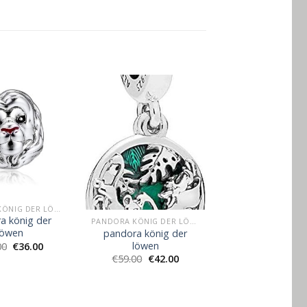
PANDORA KÖNIG DER LÖWEN
a könig der
PANDORA KÖNIG DER LÖWEN
löwen
pandora könig der
löwen
00
€
36.00
€
59.00
€
42.00