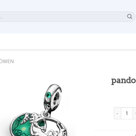
LÖWEN
pando
pandora k