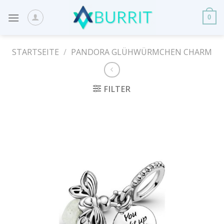
Skip
to
0
content
STARTSEITE
/
PANDORA GLÜHWÜRMCHEN CHARM
FILTER