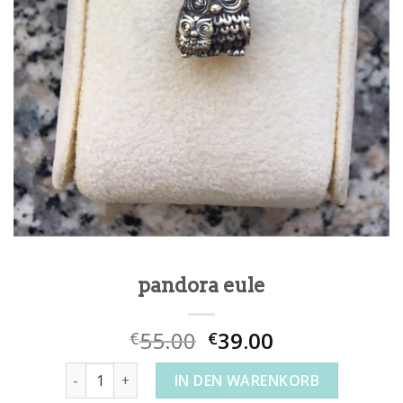
pandora eule
55.00
39.00
€
€
pandora eule Menge
IN DEN WARENKORB