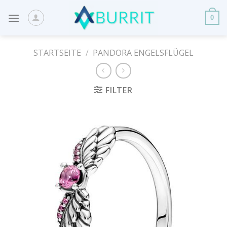
Skip
to
0
content
STARTSEITE
/
PANDORA ENGELSFLÜGEL
FILTER