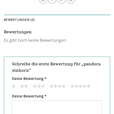
BEWERTUNGEN (0)
Bewertungen
Es gibt noch keine Bewertungen.
Schreibe die erste Bewertung für „pandora
einhorn“
Deine Bewertung
*
1
2
3
4
5
Deine Bewertung
*