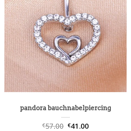
pandora bauchnabelpiercing
57.00
41.00
€
€