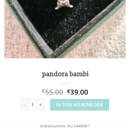
pandora bambi
55.00
39.00
€
€
pandora bambi Menge
IN DEN WARENKORB
Artikelnummer:
BU-54490457