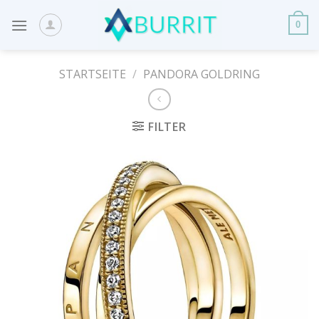
Skip
to
0
content
STARTSEITE
/
PANDORA GOLDRING
FILTER